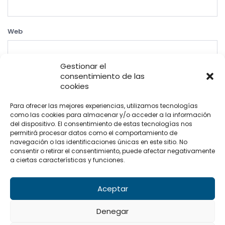
Web
Gestionar el
consentimiento de las
cookies
Para ofrecer las mejores experiencias, utilizamos tecnologías
como las cookies para almacenar y/o acceder a la información
del dispositivo. El consentimiento de estas tecnologías nos
permitirá procesar datos como el comportamiento de
Condiciones legales | Compra y Cancelaciones
navegación o las identificaciones únicas en este sitio. No
Política de privacidad
Política de cookies
Contacto
consentir o retirar el consentimiento, puede afectar negativamente
a ciertas características y funciones.
Pide tu cita: +34 656 70 79 28
Aceptar
Denegar
© 2023 Todos los derechos reservados a CNM.
Web creada por Wo
Comunicación
.