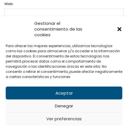
Web
Gestionar el
consentimiento de las
cookies
Para ofrecer las mejores experiencias, utilizamos tecnologías
como las cookies para almacenar y/o acceder a la información
del dispositivo. El consentimiento de estas tecnologías nos
permitirá procesar datos como el comportamiento de
Condiciones legales | Compra y Cancelaciones
navegación o las identificaciones únicas en este sitio. No
Política de privacidad
Política de cookies
Contacto
consentir o retirar el consentimiento, puede afectar negativamente
a ciertas características y funciones.
Pide tu cita: +34 656 70 79 28
Aceptar
Denegar
© 2023 Todos los derechos reservados a CNM.
Web creada por Wo
Comunicación
.
Ver preferencias